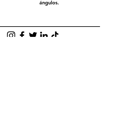
ángulos.
No te pierdas nada! Recibí
invitaciones y novedades en tu
correo.
suscribirse
FAQ
Shipping & Returns
Store Policy